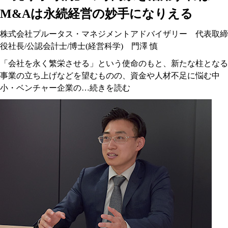
M&Aは永続経営の妙手になりえる
株式会社プルータス・マネジメントアドバイザリー 代表取締
役社長/公認会計士/博士(経営科学) 門澤 慎
「会社を永く繁栄させる」という使命のもと、新たな柱となる
事業の立ち上げなどを望むものの、資金や人材不足に悩む中
小・ベンチャー企業の…
続きを読む