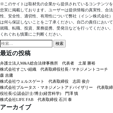
※このサイトは取材先の企業から提供されているコンテンツを
忠実に掲載しております。ユーザーは提供情報の真実性、合法
性、安全性、適切性、有用性について弊社（イシン株式会社）
は何ら保証しないことをご了承ください。自己の責任において
就職、転職、投資、業務提携、受発注などを行ってください。
くれぐれも慎重にご判断ください。
検
索:
最近の投稿
弁護士法人M&A総合法律事務所 代表者 土屋 勝裕
株式会社すごい組織 代表取締役社長 / マネジメントコーチ
森 吉庸
株式会社ウェルスゲート 代表取締役 志田 俊介
株式会社プルータス・マネジメントアドバイザリー 代表取締
役社長/公認会計士/博士(経営科学) 門澤 慎
株式会社LIFE FAB 代表取締役 石川 泰
アーカイブ