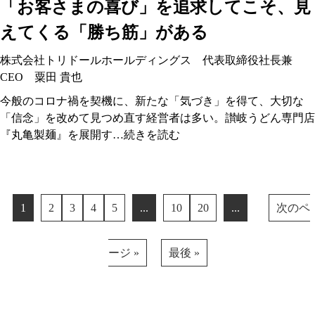
「お客さまの喜び」を追求してこそ、見
えてくる「勝ち筋」がある
株式会社トリドールホールディングス 代表取締役社長兼
CEO 粟田 貴也
今般のコロナ禍を契機に、新たな「気づき」を得て、大切な
「信念」を改めて見つめ直す経営者は多い。讃岐うどん専門店
『丸亀製麺』を展開す…
続きを読む
1
2
3
4
5
...
10
20
...
次のペ
ージ »
最後 »