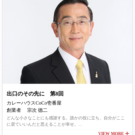
出口のその先に 第8回
カレーハウスCoCo壱番屋
創業者 宗次 德二
どんな小さなことにも感謝する。誰かの役に立ち、自分がここ
に居ていいんだと思えることが幸せ。...
VIEW MORE