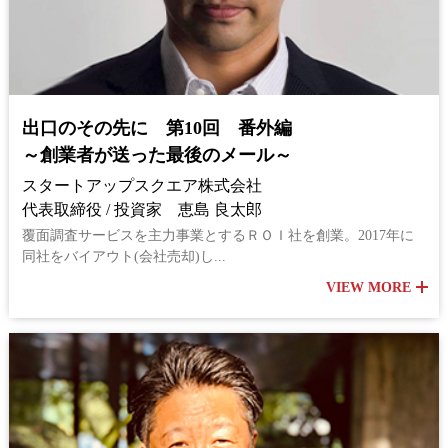
出口のその先に 第10回 番外編
～創業者が送った最後のメール～
スタートアップスクエア株式会社
代表取締役 / 投資家 恵島 良太郎
覆面調査サービスを主力事業とするＲＯＩ社を創業。2017年に
同社をバイアウト(会社売却)し...
VIEW MORE