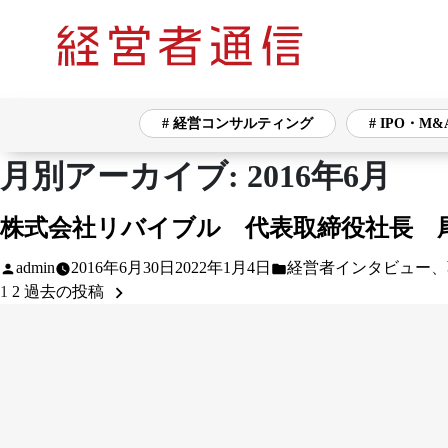
# 経営コンサルティング
# IPO・M&
月別アーカイブ:
2016年6月
タグ一覧
株式会社リバイブル 代表取締役社長 尾
# 経営コンサルティング
# IPO・M&A
投
カ
admin
2016年6月30日
2022年1月4日
経営者インタビュー
、
稿
テ
1
2
過去の投稿
Posts
# バックオフィス
# ネットワークセキュ
者:
ゴ
pagination
リ
# 海外展開
# 生産・販売管理
# 
ー: