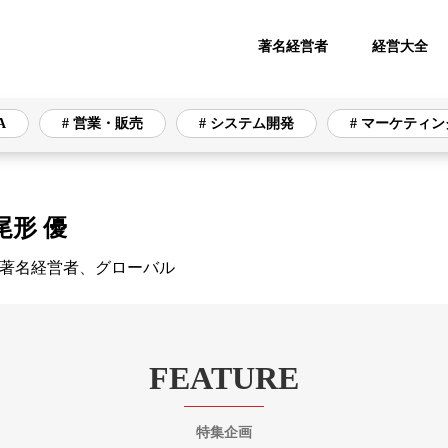
著名経営者
経営大全
A
# 営業・販売
# システム開発
# マーケティン
形 優
# 営業・販売
# システム開発
# マーケティング
著名経営者
、
グローバル
リティ
# オフィス
# 資金調達
# 財務・会計
通信インフラ
FEATURE
特集企画