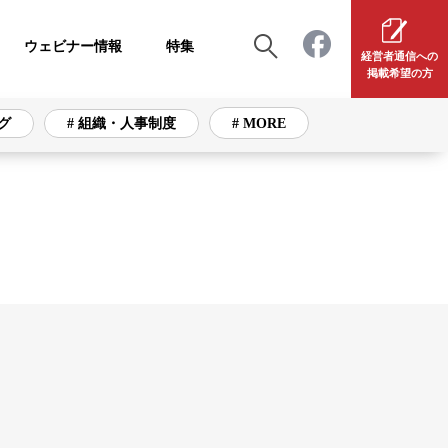
ウェビナー情報
特集
経営者通信への
掲載希望の方
グ
# 組織・人事制度
# MORE
# 組織・人事制度
# 採用・育成
# 資産運用
# 注目ビジネス