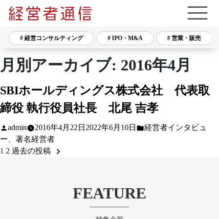
# 経営コンサルティング
# IPO・M&A
# 営業・販売
月別アーカイブ:
2016年4月
SBIホールディングス株式会社 代表取
締役 執行役員社長 北尾 吉孝
投
カ
admin
2016年4月22日
2022年6月10日
経営者インタビュ
稿
テ
ー
、
著名経営者
者:
ゴ
1
2
過去の投稿
Posts
リ
pagination
ー:
FEATURE