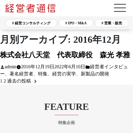
# 経営コンサルティング
# IPO・M&A
# 営業・販売
月別アーカイブ:
2016年12月
株式会社八天堂 代表取締役 森光 孝雅
投
カ
admin
2016年12月19日
2022年6月10日
経営者インタビュ
稿
テ
ー
、
著名経営者
、
特集
、
経営の実学
、
新製品の開発
者:
ゴ
1
2
過去の投稿
Posts
リ
pagination
ー:
FEATURE
特集企画