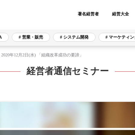
著名経営者
経営大全
A
# 営業・販売
# システム開発
# マーケティン
2020年12月2日(水) 「組織改革成功の要諦」
経営者通信セミナー
# 営業・販売
# システム開発
# マーケティング
リティ
# オフィス
# 資金調達
# 財務・会計
通信インフラ