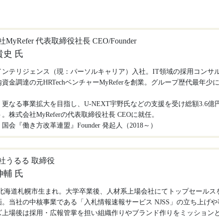
MyRefer 代表取締役社長 CEO/Founder
貴史 氏
年インテリジェンス（現：パーソルキャリア）入社。IT領域の採用コンサル
資金調達の元HRTechベンチャーMyReferを創業。グループ歴代最年
年、更なる事業拡大を目指し、U-NEXT宇野氏などの支援を受け総額3.6
。株式会社MyReferの代表取締役社長 CEOに就任。
国会『働き方改革連盟』Founder 発起人（2018～）
社うるる 取締役
伸輔 氏
年 北海道札幌市生まれ。大学卒業後、人材系上場会社にてトップセールス
。当社の中核事業である「入札情報速報サービス NJSS」の立ち上げや
ズ上場後は採用・広報管掌を担い組織作りやブランド作りをミッション