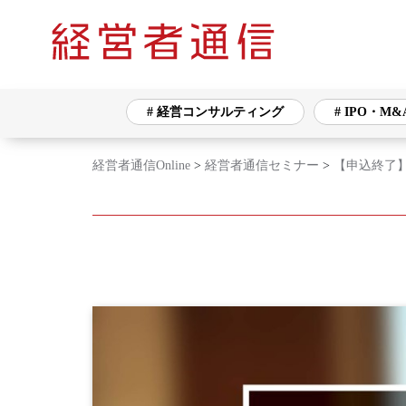
# 経営コンサルティング
# IPO・M&
経営者通信Online
>
経営者通信セミナー
>
【申込終了】
タグ一覧
# 経営コンサルティング
# IPO・M&A
# バックオフィス
# ネットワークセキュ
# 海外展開
# 生産・販売管理
# 