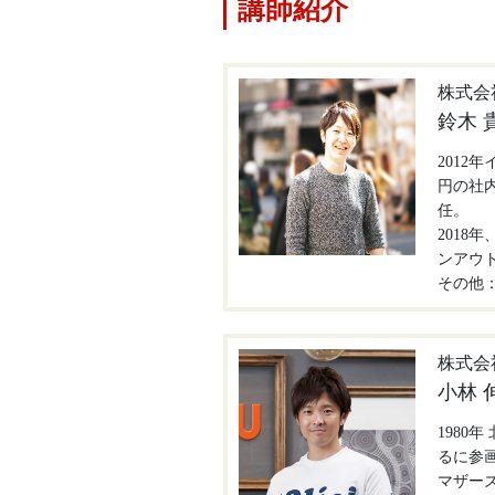
講師紹介
株式会社
鈴木 
2012
円の社内
任。
2018
ンアウト
その他：
株式会
小林 
1980
るに参画
マザー