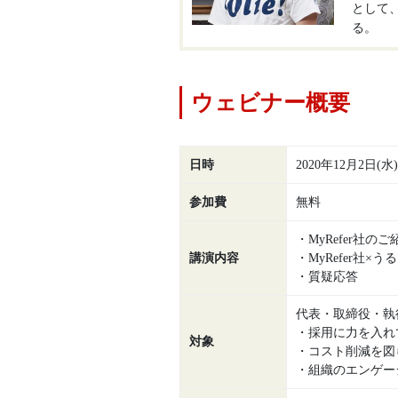
として
る。
ウェビナー概要
日時
2020年12月2日(水) 
参加費
無料
・MyRefer社
講演内容
・MyRefer社
・質疑応答
代表・取締役・執
・採用に力を入れ
対象
・コスト削減を図
・組織のエンゲー