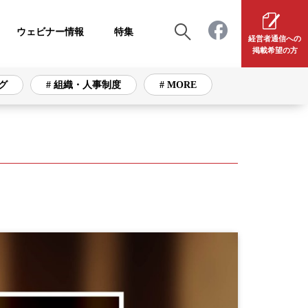
ウェビナー情報
特集
経営者通信への
掲載希望の方
グ
# 組織・人事制度
# MORE
# 組織・人事制度
# 採用・育成
# 資産運用
# 注目ビジネス