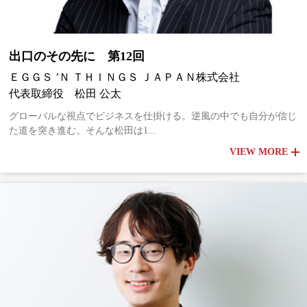
出口のその先に 第12回
ＥＧＧＳ ’Ｎ ＴＨＩＮＧＳ ＪＡＰＡＮ株式会社
代表取締役 松田 公太
グローバルな視点でビジネスを仕掛ける。逆風の中でも自分が信じ
た道を突き進む。そんな松田は1...
VIEW MORE