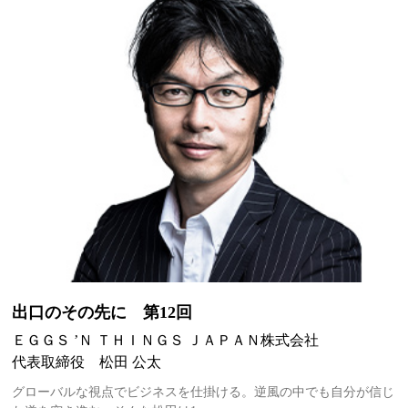
出口のその先に 第12回
ＥＧＧＳ ’Ｎ ＴＨＩＮＧＳ ＪＡＰＡＮ株式会社
代表取締役 松田 公太
グローバルな視点でビジネスを仕掛ける。逆風の中でも自分が信じ