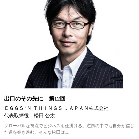
出口のその先に 第12回
ＥＧＧＳ ’Ｎ ＴＨＩＮＧＳ ＪＡＰＡＮ株式会社
代表取締役 松田 公太
グローバルな視点でビジネスを仕掛ける。逆風の中でも自分が信じ
た道を突き進む。そんな松田は1...