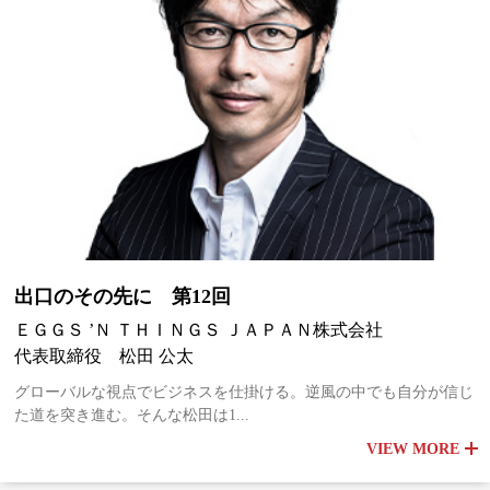
出口のその先に 第12回
ＥＧＧＳ ’Ｎ ＴＨＩＮＧＳ ＪＡＰＡＮ株式会社
代表取締役 松田 公太
グローバルな視点でビジネスを仕掛ける。逆風の中でも自分が信じ
た道を突き進む。そんな松田は1...
VIEW MORE