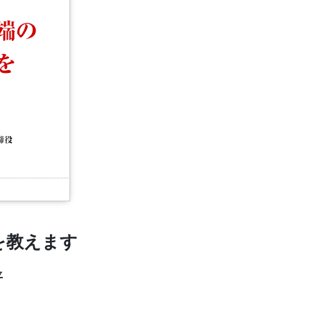
を教えます
平