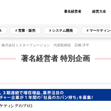
著名経営者
経営大全
A
# 営業・販売
# システム開発
# マーケティン
>
株式会社ミスターフュージョン 代表取締役 石嶋 洋平
著名経営者 特別企画
# 営業・販売
# システム開発
# マーケティング
リティ
# オフィス
# 資金調達
# 財務・会計
通信インフラ