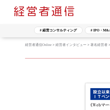
# 経営コンサルティング
# IPO・M&
経営者通信Online
>
経営者インタビュー
>
著名経営者
タグ一覧
# 経営コンサルティング
# IPO・M&A
# バックオフィス
# ネットワークセキュ
# 海外展開
# 生産・販売管理
# 