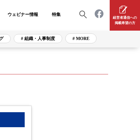
ウェビナー情報
特集
経営者通信への
掲載希望の方
グ
# 組織・人事制度
# MORE
# 組織・人事制度
# 採用・育成
# 資産運用
# 注目ビジネス