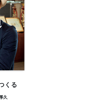
つくる
厚久