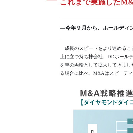
これまで実施したM&
―今年９月から、ホールディ
成長のスピードをより速めること
上に立つ持ち株会社、DDホール
を車の両輪として拡大してきまし
る場合に比べ、M&Aはスピーデ