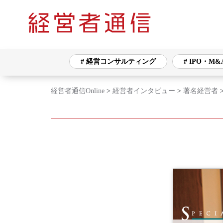
# 経営コンサルティング
# IPO・M&
経営者通信Online
>
経営者インタビュー
>
著名経営者
タグ一覧
# 経営コンサルティング
# IPO・M&A
# バックオフィス
# ネットワークセキュ
# 海外展開
# 生産・販売管理
# 