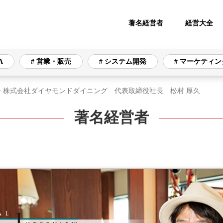
著名経営者
経営大全
A
# 営業・販売
# システム開発
# マーケティン
>
株式会社ダイヤモンドダイニング 代表取締役社長 松村 厚久
著名経営者
# 営業・販売
# システム開発
# マーケティング
リティ
# オフィス
# 資金調達
# 財務・会計
通信インフラ