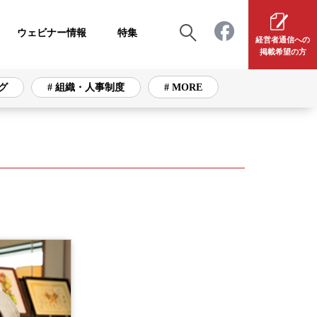
ウェビナー情報
特集
経営者通信への
掲載希望の方
グ
# 組織・人事制度
# MORE
# 組織・人事制度
# 採用・育成
# 資産運用
# 注目ビジネス