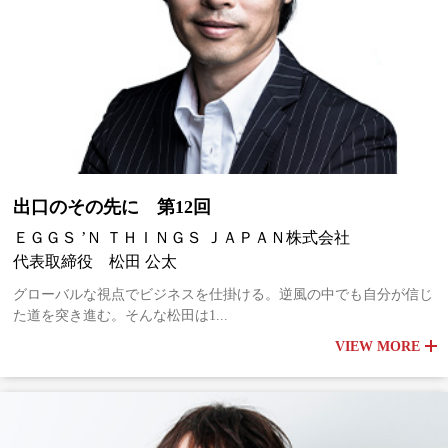
出口のその先に 第12回
ＥＧＧＳ ’Ｎ ＴＨＩＮＧＳ ＪＡＰＡＮ株式会社
代表取締役 松田 公太
グローバルな視点でビジネスを仕掛ける。逆風の中でも自分が信じ
た道を突き進む。そんな松田は1...
VIEW MORE