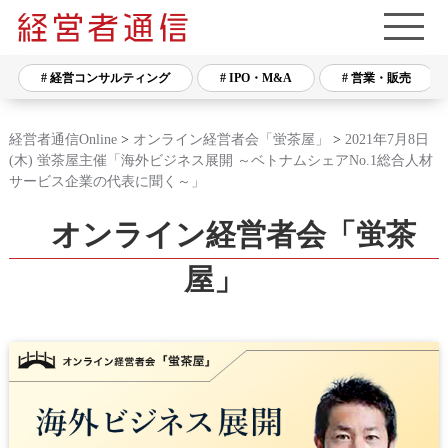
# 経営コンサルティング
# IPO・M&A
# 営業・販売
経営者通信Online
>
オンライン経営者会「蛍茶屋」
>
2021年7月8日
(木) 蛍茶屋主催「海外ビジネス展開 ～ベトナムシェアNo.1総合人材
サービス企業の代表に聞く～」
オンライン経営者会「蛍茶
屋」